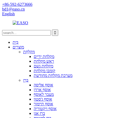
+86-592-6273666
bd1@easo.cn
English
בַּיִת
מוצרים
מִקלַחַת
מקלחת ידיים
ראש מקלחת
מקלחת גשם
קומבו מקלחת
מערכת מקלחת מחודשת
בֶּרֶז
אוסף אליסה
אוסף ארדן
מעבר לאוסף
אוסף ג'סטון
אוסף תיימור
אוסף ויקטוריה
ברז אגן