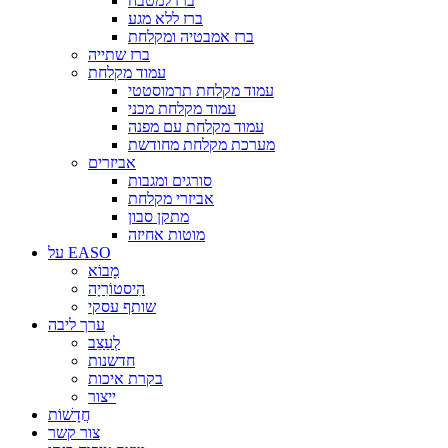
ברז למטבח
ברז ללא מגע
ברז אמבטיה ומקלחת
ברז שתייה
עמוד מקלחת
עמוד מקלחת תרמוסטטי
עמוד מקלחת מכני
עמוד מקלחת עם מפנה
מערכת מקלחת מחודשת
אביזרים
סורגים ומגבות
אביזרי מקלחת
מתקן סבון
מוטות אחיזה
על EASO
מָבוֹא
הִיסטוֹרִיָה
שותף עסקי
ערך ליבה
לְעַצֵב
חדשנות
בקרת איכות
ייצור
חֲדָשׁוֹת
צור קשר