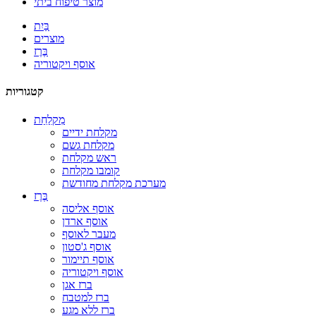
מוצר טיפוח ביתי
בַּיִת
מוצרים
בֶּרֶז
אוסף ויקטוריה
קטגוריות
מִקלַחַת
מקלחת ידיים
מקלחת גשם
ראש מקלחת
קומבו מקלחת
מערכת מקלחת מחודשת
בֶּרֶז
אוסף אליסה
אוסף ארדן
מעבר לאוסף
אוסף ג'סטון
אוסף תיימור
אוסף ויקטוריה
ברז אגן
ברז למטבח
ברז ללא מגע