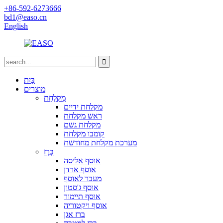
+86-592-6273666
bd1@easo.cn
English
בַּיִת
מוצרים
מִקלַחַת
מקלחת ידיים
ראש מקלחת
מקלחת גשם
קומבו מקלחת
מערכת מקלחת מחודשת
בֶּרֶז
אוסף אליסה
אוסף ארדן
מעבר לאוסף
אוסף ג'סטון
אוסף תיימור
אוסף ויקטוריה
ברז אגן