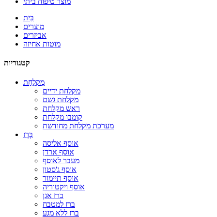
מוצר טיפוח ביתי
בַּיִת
מוצרים
אביזרים
מוטות אחיזה
קטגוריות
מִקלַחַת
מקלחת ידיים
מקלחת גשם
ראש מקלחת
קומבו מקלחת
מערכת מקלחת מחודשת
בֶּרֶז
אוסף אליסה
אוסף ארדן
מעבר לאוסף
אוסף ג'סטון
אוסף תיימור
אוסף ויקטוריה
ברז אגן
ברז למטבח
ברז ללא מגע