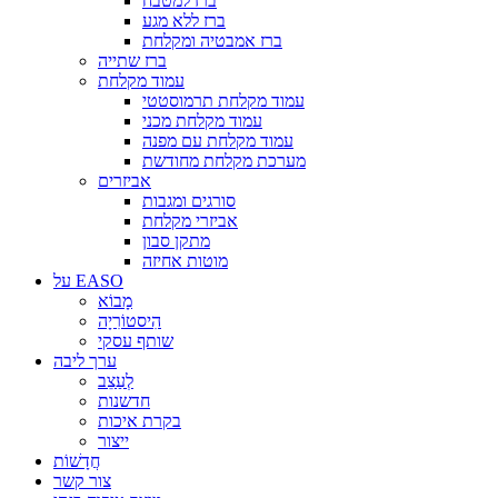
ברז למטבח
ברז ללא מגע
ברז אמבטיה ומקלחת
ברז שתייה
עמוד מקלחת
עמוד מקלחת תרמוסטטי
עמוד מקלחת מכני
עמוד מקלחת עם מפנה
מערכת מקלחת מחודשת
אביזרים
סורגים ומגבות
אביזרי מקלחת
מתקן סבון
מוטות אחיזה
על EASO
מָבוֹא
הִיסטוֹרִיָה
שותף עסקי
ערך ליבה
לְעַצֵב
חדשנות
בקרת איכות
ייצור
חֲדָשׁוֹת
צור קשר