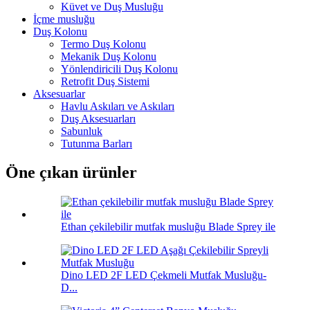
Küvet ve Duş Musluğu
İçme musluğu
Duş Kolonu
Termo Duş Kolonu
Mekanik Duş Kolonu
Yönlendiricili Duş Kolonu
Retrofit Duş Sistemi
Aksesuarlar
Havlu Askıları ve Askıları
Duş Aksesuarları
Sabunluk
Tutunma Barları
Öne çıkan ürünler
Ethan çekilebilir mutfak musluğu Blade Sprey ile
Dino LED 2F LED Çekmeli Mutfak Musluğu-
D...