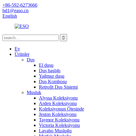
+86-592-6273666
bd1@easo.cn
English
Ev
Ürünler
Duş
El duşu
Duş başlığı
Yağmur duşu
Duş Kombosu
Retrofit Duş Sistemi
Musluk
Alyssa Koleksiyonu
Arden Koleksiyonu
Koleksiyonun Ötesinde
Jeston Koleksiyonu
Taymor Koleksiyonu
Victoria Koleksiyonu
Lavabo Musluğu