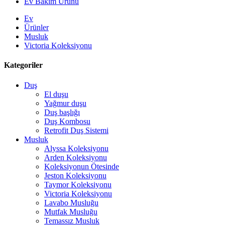
Ev Bakım Ürünü
Ev
Ürünler
Musluk
Victoria Koleksiyonu
Kategoriler
Duş
El duşu
Yağmur duşu
Duş başlığı
Duş Kombosu
Retrofit Duş Sistemi
Musluk
Alyssa Koleksiyonu
Arden Koleksiyonu
Koleksiyonun Ötesinde
Jeston Koleksiyonu
Taymor Koleksiyonu
Victoria Koleksiyonu
Lavabo Musluğu
Mutfak Musluğu
Temassız Musluk