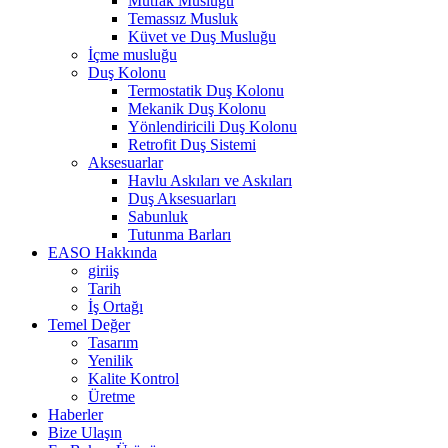
Mutfak Musluğu
Temassız Musluk
Küvet ve Duş Musluğu
İçme musluğu
Duş Kolonu
Termostatik Duş Kolonu
Mekanik Duş Kolonu
Yönlendiricili Duş Kolonu
Retrofit Duş Sistemi
Aksesuarlar
Havlu Askıları ve Askıları
Duş Aksesuarları
Sabunluk
Tutunma Barları
EASO Hakkında
giriiş
Tarih
İş Ortağı
Temel Değer
Tasarım
Yenilik
Kalite Kontrol
Üretme
Haberler
Bize Ulaşın