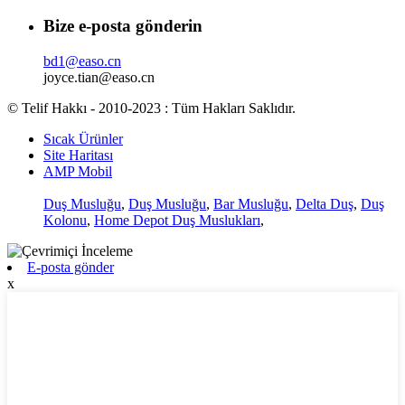
Bize e-posta gönderin
bd1@easo.cn
joyce.tian@easo.cn
© Telif Hakkı - 2010-2023 : Tüm Hakları Saklıdır.
Sıcak Ürünler
Site Haritası
AMP Mobil
Duş Musluğu
,
Duş Musluğu
,
Bar Musluğu
,
Delta Duş
,
Duş
Kolonu
,
Home Depot Duş Muslukları
,
E-posta gönder
x