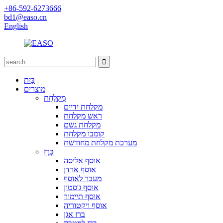
+86-592-6273666
bd1@easo.cn
English
בַּיִת
מוצרים
מִקלַחַת
מקלחת ידיים
ראש מקלחת
מקלחת גשם
קומבו מקלחת
מערכת מקלחת מחודשת
בֶּרֶז
אוסף אליסה
אוסף ארדן
מעבר לאוסף
אוסף ג'סטון
אוסף תיימור
אוסף ויקטוריה
ברז אגן