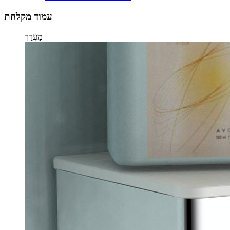
עמוד מקלחת
מַעֲרָך