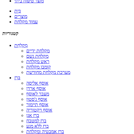
מוצר טיפוח ביתי
בַּיִת
מוצרים
עמוד מקלחת
קטגוריות
מִקלַחַת
מקלחת ידיים
מקלחת גשם
ראש מקלחת
קומבו מקלחת
מערכת מקלחת מחודשת
בֶּרֶז
אוסף אליסה
אוסף ארדן
מעבר לאוסף
אוסף ג'סטון
אוסף תיימור
אוסף ויקטוריה
ברז אגן
ברז למטבח
ברז ללא מגע
ברז אמבטיה ומקלחת