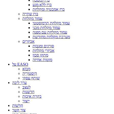
ברז למטבח
ברז ללא מגע
ברז אמבטיה ומקלחת
ברז שתייה
עמוד מקלחת
עמוד מקלחת תרמוסטטי
עמוד מקלחת מכני
עמוד מקלחת עם מפנה
מערכת מקלחת מחודשת
אביזרים
סורגים ומגבות
אביזרי מקלחת
מתקן סבון
מוטות אחיזה
על EASO
מָבוֹא
הִיסטוֹרִיָה
שותף עסקי
ערך ליבה
לְעַצֵב
חדשנות
בקרת איכות
ייצור
חֲדָשׁוֹת
צור קשר