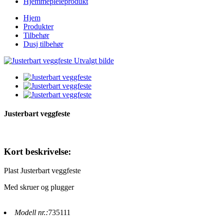
Hjemmepleieprodukt
Hjem
Produkter
Tilbehør
Dusj tilbehør
Justerbart veggfeste
Kort beskrivelse:
Plast Justerbart veggfeste
Med skruer og plugger
Modell nr.:
735111