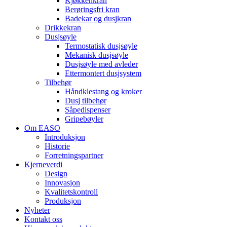
Kjøkkenkran
Berøringsfri kran
Badekar og dusjkran
Drikkekran
Dusjsøyle
Termostatisk dusjsøyle
Mekanisk dusjsøyle
Dusjsøyle med avleder
Ettermontert dusjsystem
Tilbehør
Håndklestang og kroker
Dusj tilbehør
Såpedispenser
Gripebøyler
Om EASO
Introduksjon
Historie
Forretningspartner
Kjerneverdi
Design
Innovasjon
Kvalitetskontroll
Produksjon
Nyheter
Kontakt oss