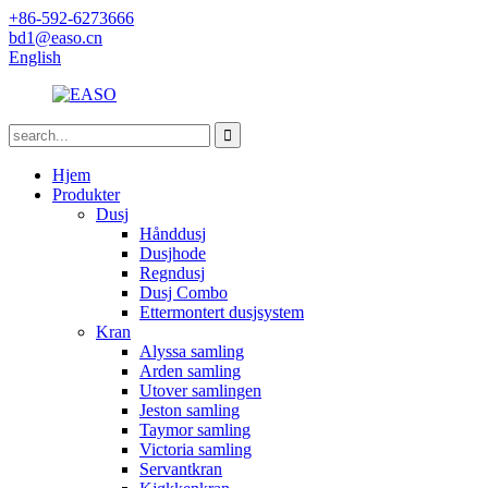
+86-592-6273666
bd1@easo.cn
English
Hjem
Produkter
Dusj
Hånddusj
Dusjhode
Regndusj
Dusj Combo
Ettermontert dusjsystem
Kran
Alyssa samling
Arden samling
Utover samlingen
Jeston samling
Taymor samling
Victoria samling
Servantkran