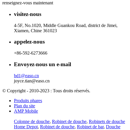
renseignez-vous maintenant
visitez-nous
4-5F, No.1020, Middle Guankou Road, district de Jimei,
Xiamen, Chine 361023
appelez-nous
+86-592-6273666
Envoyez-nous un e-mail
bd1@easo.cn
joyce.tian@easo.cn
© Copyright - 2010-2023 : Tous droits réservés.
Produits phares
Plan du site
AMP Mobile
Colonne de douche
,
Robinet de douche
,
Robinets de douche
Home Depot
,
Robinet de douche
,
Robinet de bar
,
Douche