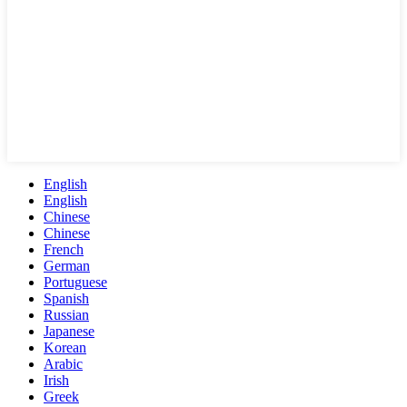
English
English
Chinese
Chinese
French
German
Portuguese
Spanish
Russian
Japanese
Korean
Arabic
Irish
Greek