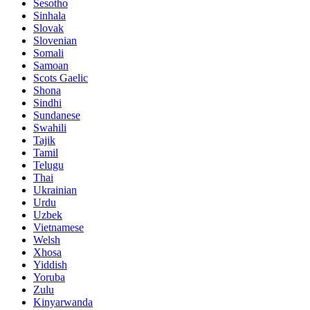
Sesotho
Sinhala
Slovak
Slovenian
Somali
Samoan
Scots Gaelic
Shona
Sindhi
Sundanese
Swahili
Tajik
Tamil
Telugu
Thai
Ukrainian
Urdu
Uzbek
Vietnamese
Welsh
Xhosa
Yiddish
Yoruba
Zulu
Kinyarwanda