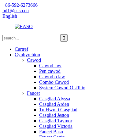
+86-592-6273666
bd1@easo.cn
English
Cartref
Cynhyrchion
Cawod
Cawod law
Pen cawod
Cawod o law
Combo Cawod
System Cawod Ôl-ffitio
Faucet
Casgliad Alyssa
Casgliad Arden
Tu Hwnt i Gasgliad
Casgliad Jeston
Casgliad Taymor
Casgliad Victoria
Faucet Basn