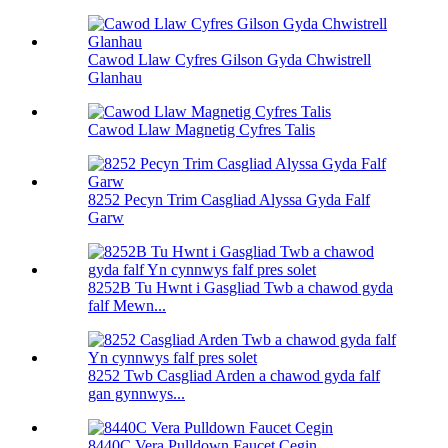
Cawod Llaw Cyfres Gilson Gyda Chwistrell
Glanhau
Cawod Llaw Magnetig Cyfres Talis
8252 Pecyn Trim Casgliad Alyssa Gyda Falf
Garw
8252B Tu Hwnt i Gasgliad Twb a chawod gyda
falf Mewn...
8252 Twb Casgliad Arden a chawod gyda falf
gan gynnwys...
8440C Vera Pulldown Faucet Cegin