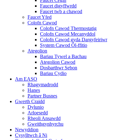
Faucet Cegin
Faucet digyffwrdd
Faucet twb a chawod
Faucet Yfed
Colofn Cawod
Colofn Cawod Thermostatig
Colofn Cawod Mecanyddol
Colofn Cawod gyda Dargyfeiriwr
System Cawod Ôl-ffitio
Ategolion
Bariau Tywel a Bachau
Ategolion Cawod
Dosbarthwr Sebon
Bariau Cydio
Am EASO
Rhagymadrodd
Hanes
Partner Busnes
Gwerth Craidd
Dylunio
Arloesedd
Rheoli Ansawdd
Gweithgynhyrchu
Newyddion
Cysylltwch â Ni