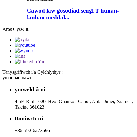
Cawod law gosodiad sengl T hunan-
lanhau meddal...
Aros Cyswllt!
Tanysgrifiwch i'n Cylchlythyr :
ymholiad nawr
ymweld â ni
4-5F, Rhif 1020, Heol Guankou Canol, Ardal Jimei, Xiamen,
Tsieina 361023
ffoniwch ni
+86-592-6273666