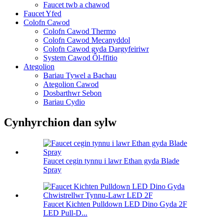
Faucet twb a chawod
Faucet Yfed
Colofn Cawod
Colofn Cawod Thermo
Colofn Cawod Mecanyddol
Colofn Cawod gyda Dargyfeiriwr
System Cawod Ôl-ffitio
Ategolion
Bariau Tywel a Bachau
Ategolion Cawod
Dosbarthwr Sebon
Bariau Cydio
Cynhyrchion dan sylw
Faucet cegin tynnu i lawr Ethan gyda Blade
Spray
Faucet Kichten Pulldown LED Dino Gyda 2F
LED Pull-D...