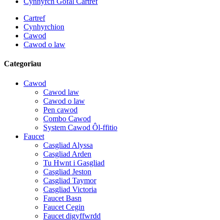
Cynnyrch Gofal Cartref
Cartref
Cynhyrchion
Cawod
Cawod o law
Categorïau
Cawod
Cawod law
Cawod o law
Pen cawod
Combo Cawod
System Cawod Ôl-ffitio
Faucet
Casgliad Alyssa
Casgliad Arden
Tu Hwnt i Gasgliad
Casgliad Jeston
Casgliad Taymor
Casgliad Victoria
Faucet Basn
Faucet Cegin
Faucet digyffwrdd