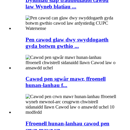
Dyluniad siâp traddodiadol cawod
law Wyneb blatiau ...
Pen cawod glaw dwy swyddogaeth
gyda botwm gwthio ...
Cawod pen sgwâr mawr, ffroenell
hunan-lanhau f...
Ffroenell hunan-lanhau cawod pen
crwn mawr yn...