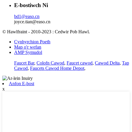
E-bostiwch Ni
bd1@easo.cn
joyce.tian@easo.cn
© Hawlfraint - 2010-2023 : Cedwir Pob Hawl.
Cynhyrchion Poeth
Map o'r wefan
AMP Symudol
Faucet Bar
,
Colofn Cawod
,
Faucet cawod
,
Cawod Delta
,
Tap
Cawod
,
Faucets Cawod Home Depot
,
Anfon E-bost
x