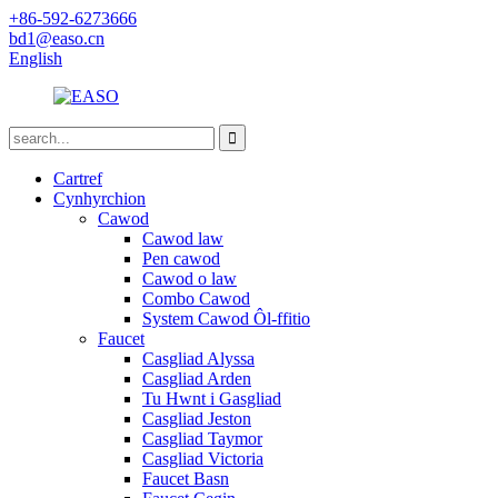
+86-592-6273666
bd1@easo.cn
English
Cartref
Cynhyrchion
Cawod
Cawod law
Pen cawod
Cawod o law
Combo Cawod
System Cawod Ôl-ffitio
Faucet
Casgliad Alyssa
Casgliad Arden
Tu Hwnt i Gasgliad
Casgliad Jeston
Casgliad Taymor
Casgliad Victoria
Faucet Basn