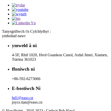
Tanysgrifiwch i'n Cylchlythyr :
ymholiad nawr
ymweld â ni
4-5F, Rhif 1020, Heol Guankou Canol, Ardal Jimei, Xiamen,
Tsieina 361023
ffoniwch ni
+86-592-6273666
E-bostiwch Ni
bd1@easo.cn
joyce.tian@easo.cn
© Hawlfraint - 2010-2023 : Cedwir Pob Hawl.