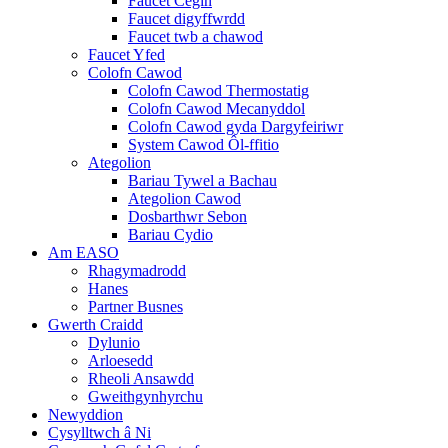
Faucet Cegin
Faucet digyffwrdd
Faucet twb a chawod
Faucet Yfed
Colofn Cawod
Colofn Cawod Thermostatig
Colofn Cawod Mecanyddol
Colofn Cawod gyda Dargyfeiriwr
System Cawod Ôl-ffitio
Ategolion
Bariau Tywel a Bachau
Ategolion Cawod
Dosbarthwr Sebon
Bariau Cydio
Am EASO
Rhagymadrodd
Hanes
Partner Busnes
Gwerth Craidd
Dylunio
Arloesedd
Rheoli Ansawdd
Gweithgynhyrchu
Newyddion
Cysylltwch â Ni