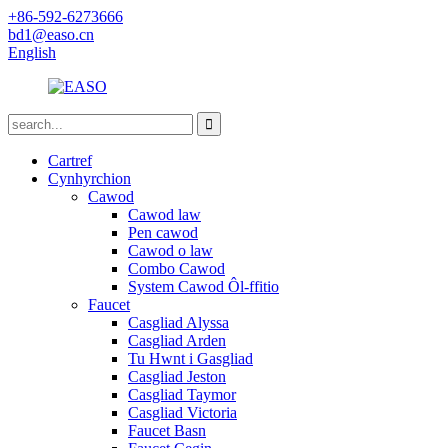
+86-592-6273666
bd1@easo.cn
English
Cartref
Cynhyrchion
Cawod
Cawod law
Pen cawod
Cawod o law
Combo Cawod
System Cawod Ôl-ffitio
Faucet
Casgliad Alyssa
Casgliad Arden
Tu Hwnt i Gasgliad
Casgliad Jeston
Casgliad Taymor
Casgliad Victoria
Faucet Basn