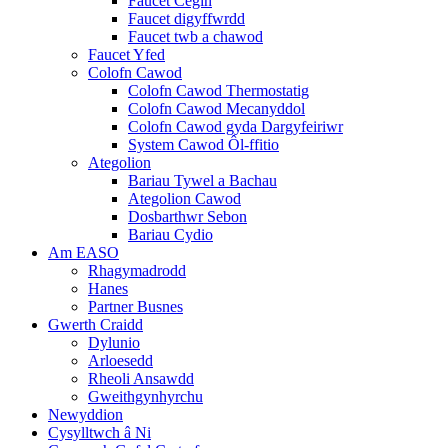
Faucet Cegin
Faucet digyffwrdd
Faucet twb a chawod
Faucet Yfed
Colofn Cawod
Colofn Cawod Thermostatig
Colofn Cawod Mecanyddol
Colofn Cawod gyda Dargyfeiriwr
System Cawod Ôl-ffitio
Ategolion
Bariau Tywel a Bachau
Ategolion Cawod
Dosbarthwr Sebon
Bariau Cydio
Am EASO
Rhagymadrodd
Hanes
Partner Busnes
Gwerth Craidd
Dylunio
Arloesedd
Rheoli Ansawdd
Gweithgynhyrchu
Newyddion
Cysylltwch â Ni