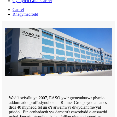
Cynnyrch Gofal Cartref
Cartref
Rhagymadrodd
Wedi'i sefydlu yn 2007, EASO yw'r gwneuthurwr plymio
addurniadol proffesiynol o dan Runner Group sydd â hanes
dros 40 mlynedd fel un o'r arweinwyr diwydiant mwyaf
priodol. Ein cenhadaeth yw darparu'r cawodydd o ansawdd
uchel, faucets, ategolion bath a falfiau plymio i ragori ar