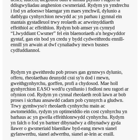
ddisgwyliadau anghenion cwsmeriaid. Rydym yn ymdrechu
i fod yn arloeswr blaengar ym maes ymchwil, dylunio a
datblygu cynhyrchion newydd ac yn parhau i gynnal ein
mantais gystadleuol trwy reolaeth ac arweinyddiaeth
effeithiol ac effeithlon. Rydym bob amser yn cymryd
“Llwyddiant Cwsmer” fel ein blaenoriaeth a'n hegwyddor
gyntaf, gan ein bod yn credu y bydd cydweithredu ennill-
ennill yn arwain at dwf cynaliadwy mewn busnes
cydfuddiannol.
Rydym yn gweithredu pob proses gan gynnwys dylunio,
offeru, rheolaethau deunydd crai sy'n dod i mewn,
gweithgynhyrchu, gorffen, profi a chydosod. Mae holl
gynhyrchion EASO wedi'u cynllunio i fodloni neu ragori ar
ofynion cod. Rydym yn cynnal rheolaeth reoli lawn ar bob
proses i sicrhau ansawdd cadarn pob cynnyrch a gludwn.
Trwy gymhwyso'r rheolaeth cynhyrchu main ac
awtomeiddio, rydym yn optimeiddio ein cost cynhyrchu yn
barhaus ac yn gwella effeithlonrwydd cynhyrchu. Rydym
yn falch o fod yn bartner dibynadwy a dibynadwy gyda
llawer o gwsmeriaid blaenllaw byd-eang mewn sianel
gyfanwerthu, sianel adwerthu, sianel ar-lein ac eraill.