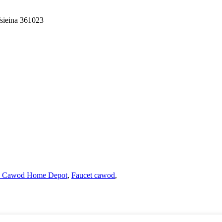
sieina 361023
s Cawod Home Depot
,
Faucet cawod
,