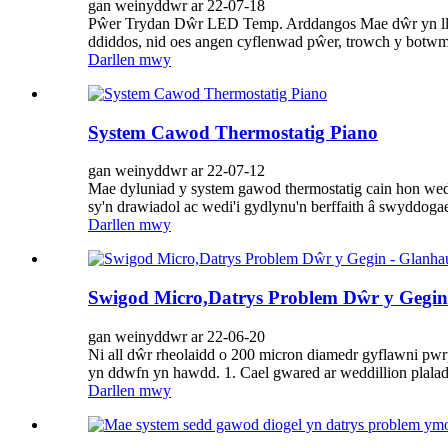
gan weinyddwr ar 22-07-18
Pŵer Trydan Dŵr LED Temp. Arddangos Mae dŵr yn llifo
ddiddos, nid oes angen cyflenwad pŵer, trowch y botwm 
Darllen mwy
System Cawod Thermostatig Piano
gan weinyddwr ar 22-07-12
Mae dyluniad y system gawod thermostatig cain hon wedi
sy'n drawiadol ac wedi'i gydlynu'n berffaith â swyddog
Darllen mwy
Swigod Micro,Datrys Problem Dŵr y Gegi
gan weinyddwr ar 22-06-20
Ni all dŵr rheolaidd o 200 micron diamedr gyflawni pw
yn ddwfn yn hawdd. 1. Cael gwared ar weddillion plalad
Darllen mwy