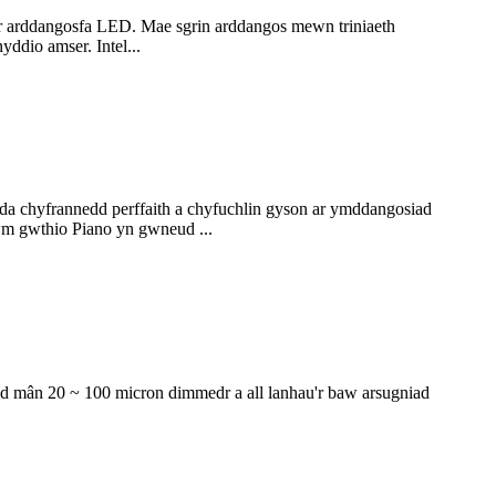
r arddangosfa LED. Mae sgrin arddangos mewn triniaeth
ddio amser. Intel...
yda chyfrannedd perffaith a chyfuchlin gyson ar ymddangosiad
wm gwthio Piano yn gwneud ...
d mân 20 ~ 100 micron dimmedr a all lanhau'r baw arsugniad