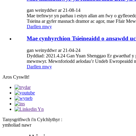
gan weinyddwr ar 21-08-14
Mae trefnwyr yn parhau i estyn allan am fwy o gyfl
Tsieina ar gyfer masnach dramor ac agor, mae Ffair Mewn
Darllen mwy
Mae cynhyrchion Tsieineaidd o ansawdd uc
gan weinyddwr ar 21-04-24
Dyddiad: 2021.4.24 Gan Yuan Shenggao Er gwaethaf y p
mewnwyr. Mewnforiodd aelodau’r Undeb Ewropeaidd nwyd
Darllen mwy
Aros Cyswllt!
Tanysgrifiwch i'n Cylchlythyr :
ymholiad nawr