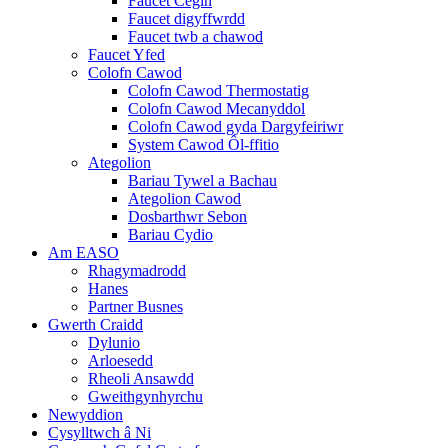
Faucet Cegin
Faucet digyffwrdd
Faucet twb a chawod
Faucet Yfed
Colofn Cawod
Colofn Cawod Thermostatig
Colofn Cawod Mecanyddol
Colofn Cawod gyda Dargyfeiriwr
System Cawod Ôl-ffitio
Ategolion
Bariau Tywel a Bachau
Ategolion Cawod
Dosbarthwr Sebon
Bariau Cydio
Am EASO
Rhagymadrodd
Hanes
Partner Busnes
Gwerth Craidd
Dylunio
Arloesedd
Rheoli Ansawdd
Gweithgynhyrchu
Newyddion
Cysylltwch â Ni