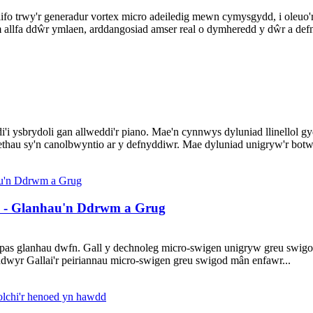
 trwy'r generadur vortex micro adeiledig mewn cymysgydd, i oleuo'
allfa ddŵr ymlaen, arddangosiad amser real o dymheredd y dŵr a defny
'i ysbrydoli gan allweddi'r piano. Mae'n cynnwys dyluniad llinellol g
aethau sy'n canolbwyntio ar y defnyddiwr. Mae dyluniad unigryw'r bot
n - Glanhau'n Ddrwm a Grug
rpas glanhau dwfn. Gall y dechnoleg micro-swigen unigryw greu swigo
dwyr Gallai'r peiriannau micro-swigen greu swigod mân enfawr...