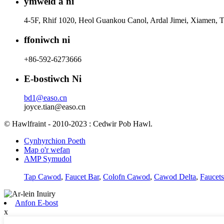
ymweld â ni
4-5F, Rhif 1020, Heol Guankou Canol, Ardal Jimei, Xiamen, T
ffoniwch ni
+86-592-6273666
E-bostiwch Ni
bd1@easo.cn
joyce.tian@easo.cn
© Hawlfraint - 2010-2023 : Cedwir Pob Hawl.
Cynhyrchion Poeth
Map o'r wefan
AMP Symudol
Tap Cawod
,
Faucet Bar
,
Colofn Cawod
,
Cawod Delta
,
Faucet
Anfon E-bost
x