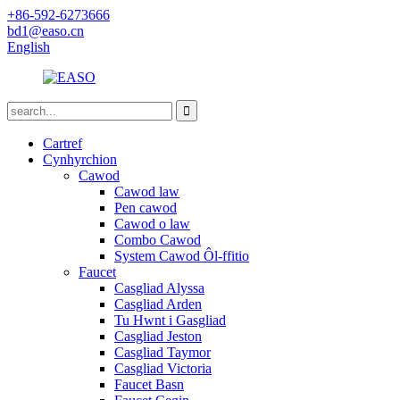
+86-592-6273666
bd1@easo.cn
English
Cartref
Cynhyrchion
Cawod
Cawod law
Pen cawod
Cawod o law
Combo Cawod
System Cawod Ôl-ffitio
Faucet
Casgliad Alyssa
Casgliad Arden
Tu Hwnt i Gasgliad
Casgliad Jeston
Casgliad Taymor
Casgliad Victoria
Faucet Basn