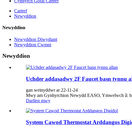
Cynnyrch Gofal Cartref
Cartref
Newyddion
Newyddion
Newyddion Diwydiant
Newyddion Cwmni
Newyddion
Uchder addasadwy 2F Faucet basn tynnu a
gan weinyddwr ar 22-11-24
Mwy am Gynhyrchion Newydd EASO, Ymwelwch â: h
Darllen mwy
System Cawod Thermostat Arddangos Digi