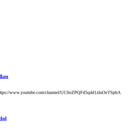
llan
ttps://www.youtube.com/channel/UC0oZPQFd5q4d1zluOeTSpbA
dol