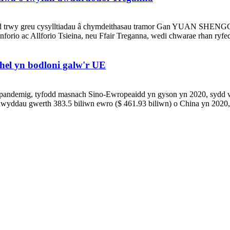
eoedd trwy greu cysylltiadau â chymdeithasau tramor Gan YUAN SHE
forio ac Allforio Tsieina, neu Ffair Treganna, wedi chwarae rhan ryfed
hel yn bodloni galw'r UE
andemig, tyfodd masnach Sino-Ewropeaidd yn gyson yn 2020, sydd we
dau gwerth 383.5 biliwn ewro ($ 461.93 biliwn) o China yn 2020, cy