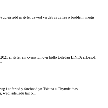
Bydd eistedd ar gyfer cawod yn datrys cyfres o broblem, megis
 ar gyfer ein cynnyrch cyn-hidlo toiledau LINFA arloesol.
..
wg i adferiad y farchnad yn Tsieina a Chymdeithas
wedi adeiladu tair o...