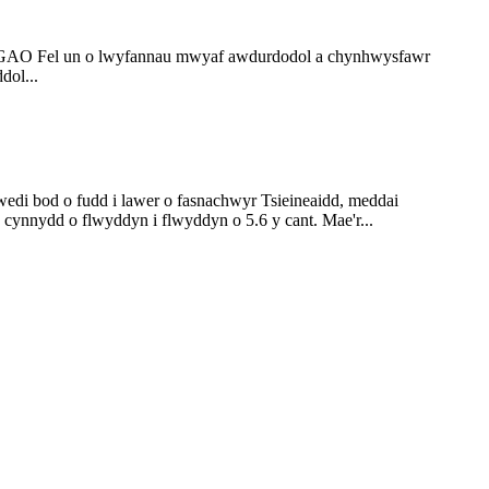
NGGAO Fel un o lwyfannau mwyaf awdurdodol a chynhwysfawr
dol...
di bod o fudd i lawer o fasnachwyr Tsieineaidd, meddai
nnydd o flwyddyn i flwyddyn o 5.6 y cant. Mae'r...