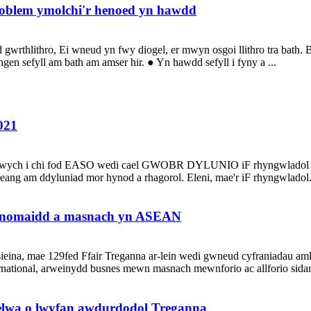
roblem ymolchi'r henoed yn hawdd
wrthlithro, Ei wneud yn fwy diogel, er mwyn osgoi llithro tra bath. 
ngen sefyll am bath am amser hir. ● Yn hawdd sefyll i fyny a ...
021
gwych i chi fod EASO wedi cael GWOBR DYLUNIO iF rhyngwladol 2021
ang am ddyluniad mor hynod a rhagorol. Eleni, mae'r iF rhyngwladol.
economaidd a masnach yn ASEAN
eina, mae 129fed Ffair Treganna ar-lein wedi gwneud cyfraniadau aml
tional, arweinydd busnes mewn masnach mewnforio ac allforio sidan, 
lwa o lwyfan awdurdodol Treganna