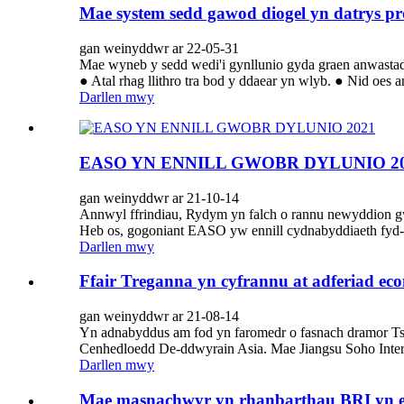
Mae system sedd gawod diogel yn datrys p
gan weinyddwr ar 22-05-31
Mae wyneb y sedd wedi'i gynllunio gyda graen anwastad g
● Atal rhag llithro tra bod y ddaear yn wlyb. ● Nid oes a
Darllen mwy
EASO YN ENNILL GWOBR DYLUNIO 2
gan weinyddwr ar 21-10-14
Annwyl ffrindiau, Rydym yn falch o rannu newyddion 
Heb os, gogoniant EASO yw ennill cydnabyddiaeth fyd-e
Darllen mwy
Ffair Treganna yn cyfrannu at adferiad 
gan weinyddwr ar 21-08-14
Yn adnabyddus am fod yn faromedr o fasnach dramor Tsi
Cenhedloedd De-ddwyrain Asia. Mae Jiangsu Soho Interna
Darllen mwy
Mae masnachwyr yn rhanbarthau BRI yn e