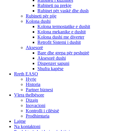
Rubineti i kuzhinës
Rubineti pa prekje
Rubinet për vaskë dhe dush
Rubineti për pije
Kolona dushi
Kolona termostatike e dushit
Kolona mekanike e dushit
Kolona dushi me diverter
Retrofit Sistemi i dushit
Aksesorë
Bare dhe grepa për peshqirë
Aksesorë dushi
Dispenzer sapuni
Shufra kapëse
Rreth EASO
Hyrje
Historia
Partner biznesi
Vlera thelbësore
Dizajn
Inovacioni
Kontrolli i cilësisë
Prodhimtaria
Lajme
Na kontaktoni