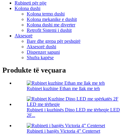
Rubineti për pije
Kolona dushi
Kolona termo dushi
Kolona mekanike e dushit
Kolona dushi me diverter
Retrofit Sistemi i dushit
Aksesorë
Bare dhe grepa për peshqirë
Aksesorë dushi
Dispenzer sapuni
Shufra kapëse
Produkte të veçuara
Rubinet kuzhine Ethan me llak me teh
Rubineti i kuzhinës Dino LED me tërheqje LED
2F...
Rubineti i banjës Victoria 4” Centerset