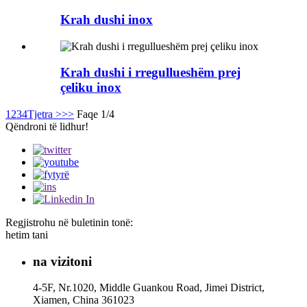
Krah dushi inox
Krah dushi i rregullueshëm prej
çeliku inox
1
2
3
4
Tjetra >
>>
Faqe 1/4
Qëndroni të lidhur!
Regjistrohu në buletinin tonë:
hetim tani
na vizitoni
4-5F, Nr.1020, Middle Guankou Road, Jimei District,
Xiamen, China 361023