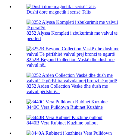
Dushi dore magnetik i serisë Talis
8252 Alyssa Kompleti i zbukurimit me valvul të
përafërt
8252B Beyond Collection Vaskë dhe dush me
valvul në...
8252 Arden Collection Vaskë dhe dush me
valvul përfshirë...
8440C Vera Pulldown Rubinet Kuzhine
8440B Vera Rubinet Kuzhine pullout