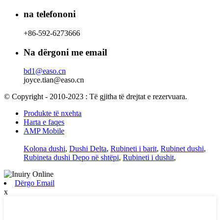
na telefononi
+86-592-6273666
Na dërgoni me email
bd1@easo.cn
joyce.tian@easo.cn
© Copyright - 2010-2023 : Të gjitha të drejtat e rezervuara.
Produkte të nxehta
Harta e faqes
AMP Mobile
Kolona dushi
,
Dushi Delta
,
Rubineti i barit
,
Rubinet dushi
,
Rubineta dushi Depo në shtëpi
,
Rubineti i dushit
,
Dërgo Email
x