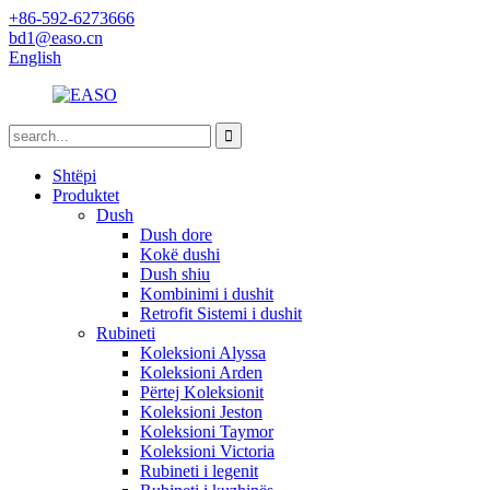
+86-592-6273666
bd1@easo.cn
English
Shtëpi
Produktet
Dush
Dush dore
Kokë dushi
Dush shiu
Kombinimi i dushit
Retrofit Sistemi i dushit
Rubineti
Koleksioni Alyssa
Koleksioni Arden
Përtej Koleksionit
Koleksioni Jeston
Koleksioni Taymor
Koleksioni Victoria
Rubineti i legenit