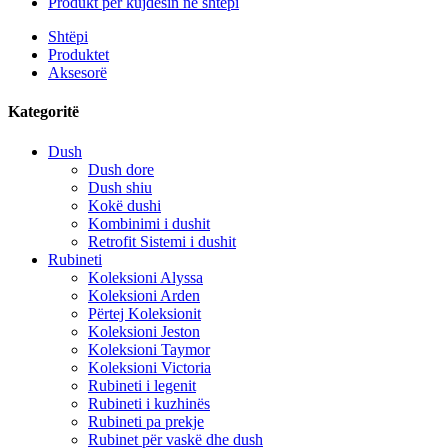
Produkt për kujdesin në shtëpi
Shtëpi
Produktet
Aksesorë
Kategoritë
Dush
Dush dore
Dush shiu
Kokë dushi
Kombinimi i dushit
Retrofit Sistemi i dushit
Rubineti
Koleksioni Alyssa
Koleksioni Arden
Përtej Koleksionit
Koleksioni Jeston
Koleksioni Taymor
Koleksioni Victoria
Rubineti i legenit
Rubineti i kuzhinës
Rubineti pa prekje
Rubinet për vaskë dhe dush