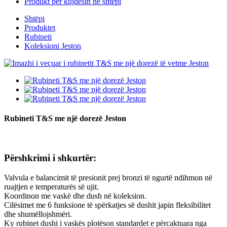
Produkt për kujdesin në shtëpi
Shtëpi
Produktet
Rubineti
Koleksioni Jeston
Rubineti T&S me një dorezë Jeston
Përshkrimi i shkurtër:
Valvula e balancimit të presionit prej bronzi të ngurtë ndihmon në
ruajtjen e temperaturës së ujit.
Koordinon me vaskë dhe dush në koleksion.
Cilësimet me 6 funksione të spërkatjes së dushit japin fleksibilitet
dhe shumëllojshmëri.
Ky rubinet dushi i vaskës plotëson standardet e përcaktuara nga