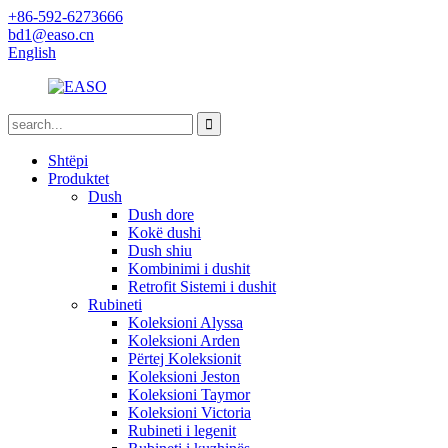
+86-592-6273666
bd1@easo.cn
English
Shtëpi
Produktet
Dush
Dush dore
Kokë dushi
Dush shiu
Kombinimi i dushit
Retrofit Sistemi i dushit
Rubineti
Koleksioni Alyssa
Koleksioni Arden
Përtej Koleksionit
Koleksioni Jeston
Koleksioni Taymor
Koleksioni Victoria
Rubineti i legenit