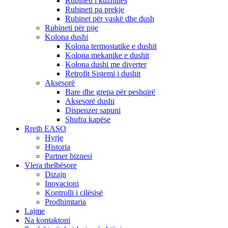
Rubineti i kuzhinës
Rubineti pa prekje
Rubinet për vaskë dhe dush
Rubineti për pije
Kolona dushi
Kolona termostatike e dushit
Kolona mekanike e dushit
Kolona dushi me diverter
Retrofit Sistemi i dushit
Aksesorë
Bare dhe grepa për peshqirë
Aksesorë dushi
Dispenzer sapuni
Shufra kapëse
Rreth EASO
Hyrje
Historia
Partner biznesi
Vlera thelbësore
Dizajn
Inovacioni
Kontrolli i cilësisë
Prodhimtaria
Lajme
Na kontaktoni