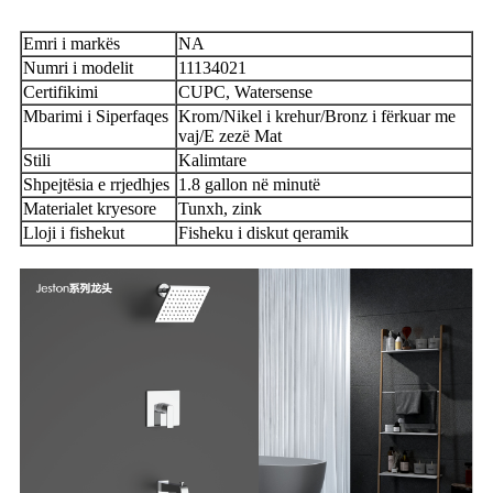
Emri i markës
NA
Numri i modelit
11134021
Certifikimi
CUPC, Watersense
Mbarimi i Siperfaqes
Krom/Nikel i krehur/Bronz i fërkuar me
vaj/E zezë Mat
Stili
Kalimtare
Shpejtësia e rrjedhjes
1.8 gallon në minutë
Materialet kryesore
Tunxh, zink
Lloji i fishekut
Fisheku i diskut qeramik