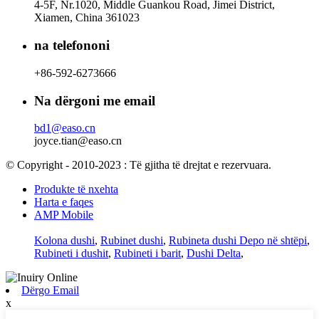
4-5F, Nr.1020, Middle Guankou Road, Jimei District,
Xiamen, China 361023
na telefononi
+86-592-6273666
Na dërgoni me email
bd1@easo.cn
joyce.tian@easo.cn
© Copyright - 2010-2023 : Të gjitha të drejtat e rezervuara.
Produkte të nxehta
Harta e faqes
AMP Mobile
Kolona dushi
,
Rubinet dushi
,
Rubineta dushi Depo në shtëpi
,
Rubineti i dushit
,
Rubineti i barit
,
Dushi Delta
,
Dërgo Email
x