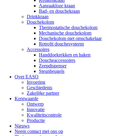
Keukenkraan
Aanraakloze kraan
Bad- en douchekraan
Drinkkraan
Douchekolom
Thermostatische douchekolom
Mechanische douchekolom
Douchekolom met omschakelaar
Retrofit douchesysteem
Accessoires
Handdoekrekken en haken
Doucheaccessoires
Zeepdispenser
Steunbeugels
Over EASO
Invoering
Geschiedenis
Zakelijke partner
Kernwaarde
Ontwerp
Innovatie
Kwaliteitscontrole
Productie
Nieuws
Neem contact met ons op