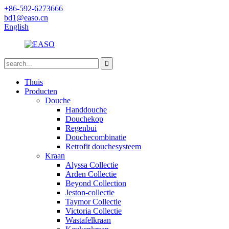
+86-592-6273666
bd1@easo.cn
English
Thuis
Producten
Douche
Handdouche
Douchekop
Regenbui
Douchecombinatie
Retrofit douchesysteem
Kraan
Alyssa Collectie
Arden Collectie
Beyond Collection
Jeston-collectie
Taymor Collectie
Victoria Collectie
Wastafelkraan