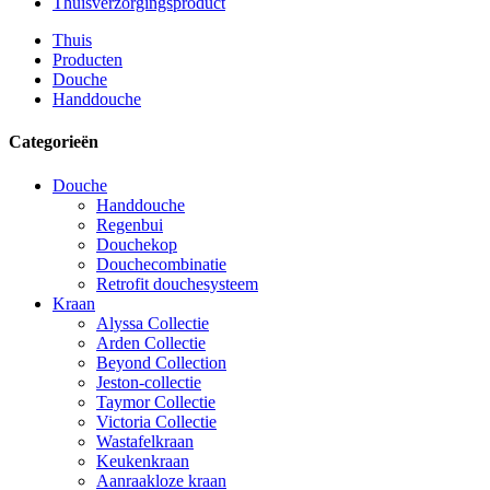
Thuisverzorgingsproduct
Thuis
Producten
Douche
Handdouche
Categorieën
Douche
Handdouche
Regenbui
Douchekop
Douchecombinatie
Retrofit douchesysteem
Kraan
Alyssa Collectie
Arden Collectie
Beyond Collection
Jeston-collectie
Taymor Collectie
Victoria Collectie
Wastafelkraan
Keukenkraan
Aanraakloze kraan