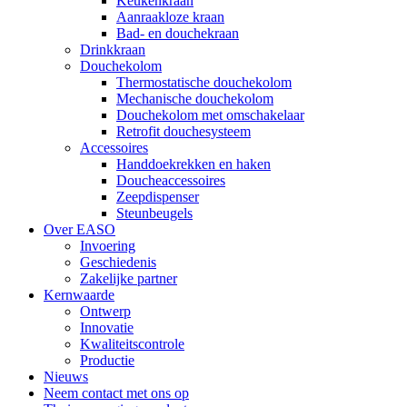
Keukenkraan
Aanraakloze kraan
Bad- en douchekraan
Drinkkraan
Douchekolom
Thermostatische douchekolom
Mechanische douchekolom
Douchekolom met omschakelaar
Retrofit douchesysteem
Accessoires
Handdoekrekken en haken
Doucheaccessoires
Zeepdispenser
Steunbeugels
Over EASO
Invoering
Geschiedenis
Zakelijke partner
Kernwaarde
Ontwerp
Innovatie
Kwaliteitscontrole
Productie
Nieuws
Neem contact met ons op