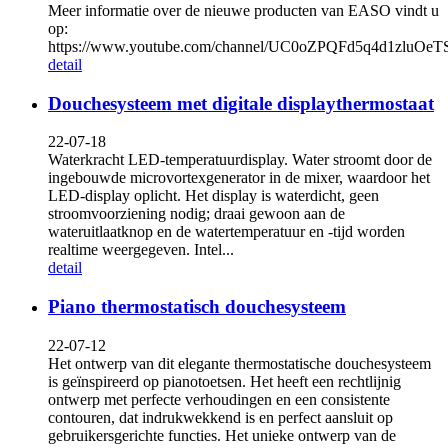
Meer informatie over de nieuwe producten van EASO vindt u
op:
https://www.youtube.com/channel/UC0oZPQFd5q4d1zluOe
detail
Douchesysteem met digitale displaythermostaat
22-07-18
Waterkracht LED-temperatuurdisplay. Water stroomt door de
ingebouwde microvortexgenerator in de mixer, waardoor het
LED-display oplicht. Het display is waterdicht, geen
stroomvoorziening nodig; draai gewoon aan de
wateruitlaatknop en de watertemperatuur en -tijd worden
realtime weergegeven. Intel...
detail
Piano thermostatisch douchesysteem
22-07-12
Het ontwerp van dit elegante thermostatische douchesysteem
is geïnspireerd op pianotoetsen. Het heeft een rechtlijnig
ontwerp met perfecte verhoudingen en een consistente
contouren, dat indrukwekkend is en perfect aansluit op
gebruikersgerichte functies. Het unieke ontwerp van de