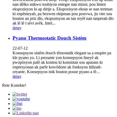
nan dèlko mikwo toubiyon entegre nan mixer, pou limen
ekspozisyon ki ap dirije a. Ekspozisyon ekran se nan tretman
ki enpèmeyab, pa bezwen ekipman pou pouvwa, jis vire sou
bouton an priz dlo, ekspozisyon an tan reyèl nan tanperati dlo
ak lè lè l sèvi avèk. Intel...
detay
Pyano Thermostatic Douch Sistèm
22-07-12
Konsepsyon sistèm douch tèmostatik elegant sa a enspire pa
kle pyano yo. Li prezante yon konsepsyon lineyè ak
pwopòsyon pafè ak kontou ki konsistan sou aparans ki
enpresyonan ak parfe kowòdone ak fonksyon itilizatè-
oryante. Konsepsyon inik bouton pouse pyano a fè...
detay
Rete Konekte!