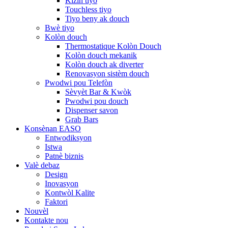
Kizin tiyo
Touchless tiyo
Tiyo beny ak douch
Bwè tiyo
Kolòn douch
Thermostatique Kolòn Douch
Kolòn douch mekanik
Kolòn douch ak diverter
Renovasyon sistèm douch
Pwodwi pou Telefòn
Sèvyèt Bar & Kwòk
Pwodwi pou douch
Dispenser savon
Grab Bars
Konsènan EASO
Entwodiksyon
Istwa
Patnè biznis
Valè debaz
Design
Inovasyon
Kontwòl Kalite
Faktori
Nouvèl
Kontakte nou