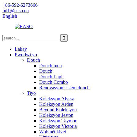
+86-592-6273666
bd1@easo.cn
English
Lakay
Pwodwi yo
Douch
Douch men
Douch
Douch Lapli
Douch Combo
Renovasyon sistèm douch
Tiyo
Koleksyon Alyssa
Koleksyon Arden
Beyond Koleksyon
Koleksyon Jeston
Koleksyon Taymor
Koleksyon Victoria
Wobinèt kivèt