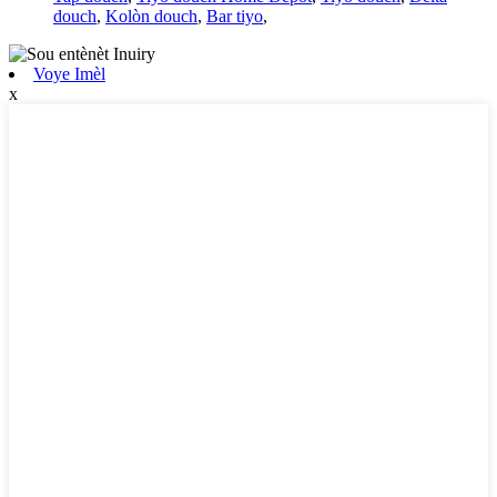
douch
,
Kolòn douch
,
Bar tiyo
,
Voye Imèl
x