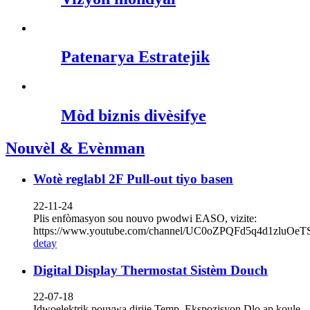
Patenarya Estratejik
Mòd biznis divèsifye
Nouvèl & Evènman
Wotè reglabl 2F Pull-out tiyo basen
22-11-24
Plis enfòmasyon sou nouvo pwodwi EASO, vizite:
https://www.youtube.com/channel/UC0oZPQFd5q4d1zluOe
detay
Digital Display Thermostat Sistèm Douch
22-07-18
Idwoelektrik pouvwa dirije Temp. Ekspozisyon Dlo ap koule