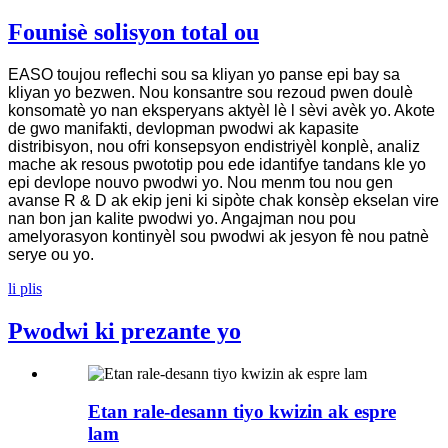
Founisè solisyon total ou
EASO toujou reflechi sou sa kliyan yo panse epi bay sa
kliyan yo bezwen. Nou konsantre sou rezoud pwen doulè
konsomatè yo nan eksperyans aktyèl lè l sèvi avèk yo. Akote
de gwo manifakti, devlopman pwodwi ak kapasite
distribisyon, nou ofri konsepsyon endistriyèl konplè, analiz
mache ak resous pwototip pou ede idantifye tandans kle yo
epi devlope nouvo pwodwi yo. Nou menm tou nou gen
avanse R & D ak ekip jeni ki sipòte chak konsèp ekselan vire
nan bon jan kalite pwodwi yo. Angajman nou pou
amelyorasyon kontinyèl sou pwodwi ak jesyon fè nou patnè
serye ou yo.
li plis
Pwodwi ki prezante yo
Etan rale-desann tiyo kwizin ak espre
lam