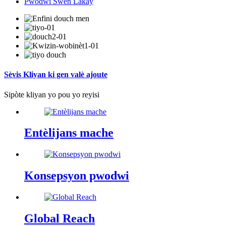
Pwodwi Swen Lakay
Sèvis Kliyan ki gen valè ajoute
Sipòte kliyan yo pou yo reyisi
Entèlijans mache
Konsepsyon pwodwi
Global Reach