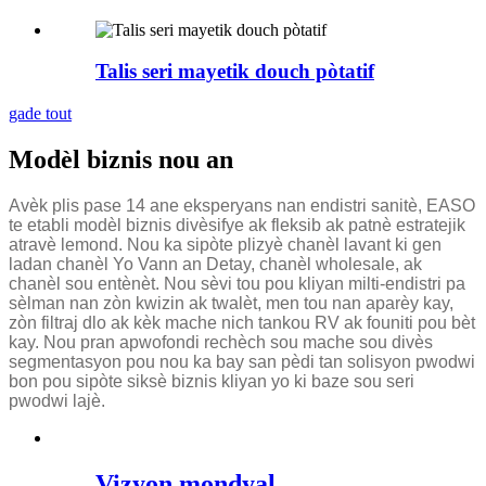
Talis seri mayetik douch pòtatif
gade tout
Modèl biznis nou an
Avèk plis pase 14 ane eksperyans nan endistri sanitè, EASO
te etabli modèl biznis divèsifye ak fleksib ak patnè estratejik
atravè lemond. Nou ka sipòte plizyè chanèl lavant ki gen
ladan chanèl Yo Vann an Detay, chanèl wholesale, ak
chanèl sou entènèt. Nou sèvi tou pou kliyan milti-endistri pa
sèlman nan zòn kwizin ak twalèt, men tou nan aparèy kay,
zòn filtraj dlo ak kèk mache nich tankou RV ak founiti pou bèt
kay. Nou pran apwofondi rechèch sou mache sou divès
segmentasyon pou nou ka bay san pèdi tan solisyon pwodwi
bon pou sipòte siksè biznis kliyan yo ki baze sou seri
pwodwi lajè.
Vizyon mondyal