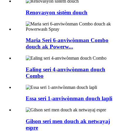
Renovasyon sistèm douch
Maria Seri 6-anviwònman Combo
douch ak Powerw...
Ealing seri 4-anviwònman douch
Combo
Essa seri 1-anviwònman douch lapli
Gilson seri men douch ak netwayaj
espre