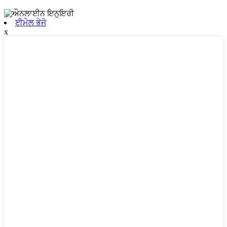
ਈਮੇਲ ਭੇਜੋ
x