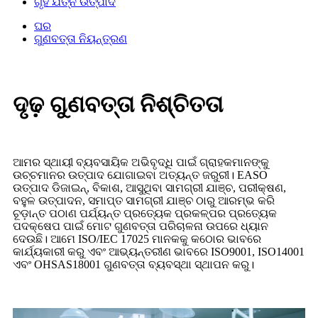
ଗୃହ ଯତ୍ନ ଉତ୍ପାଦ
ଘର
ଗୁଣବତ୍ତା ନିୟନ୍ତ୍ରଣ
ଦୃଢ଼ ଗୁଣବତ୍ତା ନିଶ୍ଚିତତା
ଆମର ସ୍ଥାୟୀ ବ୍ୟବସାୟିକ ଅଭିବୃଦ୍ଧି ପାଇଁ ଗ୍ରାହକମାନଙ୍କୁ
ଉଚ୍ଚମାନର ଉତ୍ପାଦ ଯୋଗାଇବା ଅତ୍ୟନ୍ତ ଜରୁରୀ। EASO
ଉତ୍ପାଦ ଡିଜାଇନ୍, ବିକାଶ, ଆସୁଥିବା ସାମଗ୍ରୀ ଯାଞ୍ଚ, ପରୀକ୍ଷଣ,
ବହୁଳ ଉତ୍ପାଦନ, ସମାପ୍ତ ସାମଗ୍ରୀ ଯାଞ୍ଚ ଠାରୁ ଆରମ୍ଭ କରି
ଚୂଡ଼ାନ୍ତ ପଠାଣ ପର୍ଯ୍ୟନ୍ତ ପ୍ରତ୍ୟେକ ପ୍ରକଳ୍ପର ପ୍ରତ୍ୟେକ
ପଦକ୍ଷେପ ପାଇଁ ମୋଟ ଗୁଣବତ୍ତା ପରିଚାଳନା ଉପରେ ଧ୍ୟାନ
ଦେଉଛି। ଆମେ ISO/IEC 17025 ମାନକକୁ କଠୋର ଭାବରେ
କାର୍ଯ୍ୟକାରୀ କରୁ ଏବଂ ଆଭ୍ୟନ୍ତରୀଣ ଭାବରେ ISO9001, ISO14001
ଏବଂ OHSAS18001 ଗୁଣବତ୍ତା ବ୍ୟବସ୍ଥା ସ୍ଥାପନ କରୁ।