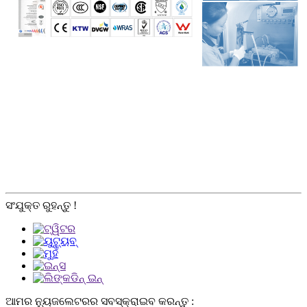
ସଂଯୁକ୍ତ ରୁହନ୍ତୁ !
ଆମର ନ୍ୟୁଜଲେଟରର ସବସ୍କ୍ରାଇବ କରନ୍ତୁ :