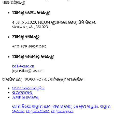
ଏବେ ପଚାରନ୍ତୁ
ଆମକୁ ଦେଖା କରନ୍ତୁ
4-5F, No.1020, ମଧ୍ୟମ ଗୁଆନକୋ ରୋଡ୍, ଜିମି ଜିଲ୍ଲା,
ଜିଆମେନ, ଚୀନ୍ 361023 |
ଆମକୁ ଡାକନ୍ତୁ
+୮୬-୫୯୨-୬୨୭୩୬୬୬
ଆମକୁ ଇମେଲ୍ କରନ୍ତୁ
bd1@easo.cn
joyce.tian@easo.cn
© କପିରାଇଟ୍ - ୨୦୧୦-୨୦୨୩ : ସର୍ବସତ୍ତ୍ଵ ସଂରକ୍ଷିତ।
ଗରମ ଉତ୍ପାଦଗୁଡ଼ିକ
ସାଇଟମ୍ୟାପ୍
AMP ମୋବାଇଲ୍
ହୋମ୍ ଡିପୋ ସାୱାର ନାଲ
,
ବାର ଫସେଟ୍
,
ଡେଲ୍ଟା ସାୱାର
,
ସାୱାର
ସ୍ତମ୍ଭ
,
ସାୱାର ଫସେଟ୍
,
ସାୱାର ଟ୍ୟାପ୍
,