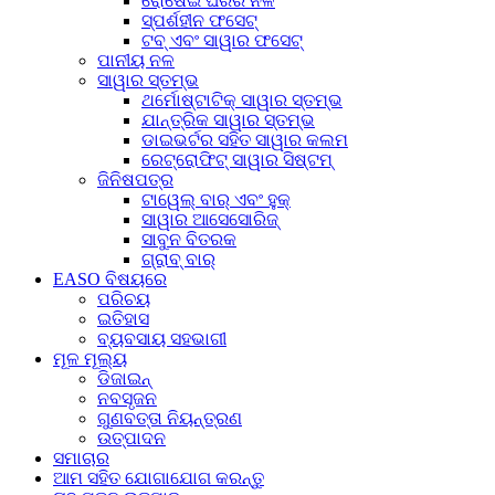
ରୋଷେଇ ଘରର ନଳ
ସ୍ପର୍ଶହୀନ ଫସେଟ୍
ଟବ୍ ଏବଂ ସାୱାର ଫସେଟ୍
ପାନୀୟ ନଳ
ସାୱାର ସ୍ତମ୍ଭ
ଥର୍ମୋଷ୍ଟାଟିକ୍ ସାୱାର ସ୍ତମ୍ଭ
ଯାନ୍ତ୍ରିକ ସାୱାର ସ୍ତମ୍ଭ
ଡାଇଭର୍ଟର ସହିତ ସାୱାର କଲମ
ରେଟ୍ରୋଫିଟ୍ ସାୱାର ସିଷ୍ଟମ୍
ଜିନିଷପତ୍ର
ଟାୱେଲ୍ ବାର୍ ଏବଂ ହୁକ୍
ସାୱାର ଆସେସୋରିଜ୍
ସାବୁନ ବିତରକ
ଗ୍ରାବ୍ ବାର୍
EASO ବିଷୟରେ
ପରିଚୟ
ଇତିହାସ
ବ୍ୟବସାୟ ସହଭାଗୀ
ମୂଳ ମୂଲ୍ୟ
ଡିଜାଇନ୍
ନବସୃଜନ
ଗୁଣବତ୍ତା ନିୟନ୍ତ୍ରଣ
ଉତ୍ପାଦନ
ସମାଚାର
ଆମ ସହିତ ଯୋଗାଯୋଗ କରନ୍ତୁ