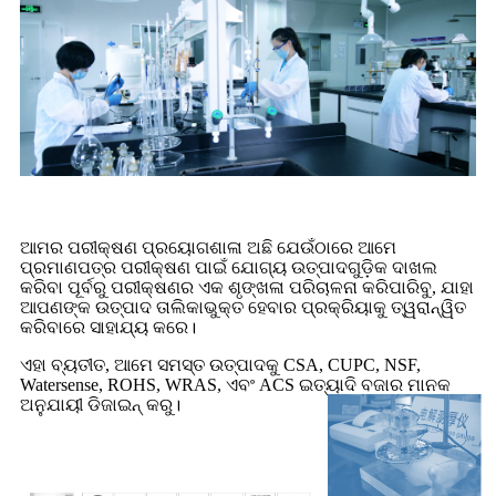
ଆମର ପରୀକ୍ଷଣ ପ୍ରୟୋଗଶାଳା ଅଛି ଯେଉଁଠାରେ ଆମେ
ପ୍ରମାଣପତ୍ର ପରୀକ୍ଷଣ ପାଇଁ ଯୋଗ୍ୟ ଉତ୍ପାଦଗୁଡ଼ିକ ଦାଖଲ
କରିବା ପୂର୍ବରୁ ପରୀକ୍ଷଣର ଏକ ଶୃଙ୍ଖଳା ପରିଚାଳନା କରିପାରିବୁ, ଯାହା
ଆପଣଙ୍କ ଉତ୍ପାଦ ତାଲିକାଭୁକ୍ତ ହେବାର ପ୍ରକ୍ରିୟାକୁ ତ୍ୱରାନ୍ୱିତ
କରିବାରେ ସାହାଯ୍ୟ କରେ।
ଏହା ବ୍ୟତୀତ, ଆମେ ସମସ୍ତ ଉତ୍ପାଦକୁ CSA, CUPC, NSF,
Watersense, ROHS, WRAS, ଏବଂ ACS ଇତ୍ୟାଦି ବଜାର ମାନକ
ଅନୁଯାୟୀ ଡିଜାଇନ୍ କରୁ।