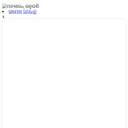
ଇମେଲ୍ ପଠାନ୍ତୁ
x