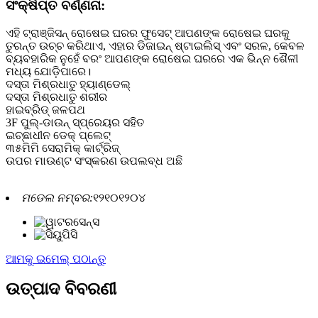
ସଂକ୍ଷିପ୍ତ ବର୍ଣ୍ଣନା:
ଏହି ଟ୍ରାଞ୍ଜିସନ୍ ରୋଷେଇ ଘରର ଫୁସେଟ୍ ଆପଣଙ୍କ ରୋଷେଇ ଘରକୁ
ତୁରନ୍ତ ଉଚ୍ଚ କରିଥାଏ, ଏହାର ଡିଜାଇନ୍ ଷ୍ଟାଇଲିସ୍ ଏବଂ ସରଳ, କେବଳ
ବ୍ୟବହାରିକ ନୁହେଁ ବରଂ ଆପଣଙ୍କ ରୋଷେଇ ଘରରେ ଏକ ଭିନ୍ନ ଶୈଳୀ
ମଧ୍ୟ ଯୋଡ଼ିପାରେ।
ଦସ୍ତା ମିଶ୍ରଧାତୁ ହ୍ୟାଣ୍ଡେଲ୍
ଦସ୍ତା ମିଶ୍ରଧାତୁ ଶରୀର
ହାଇବ୍ରିଡ୍ ଜଳପଥ
3F ପୁଲ୍-ଡାଉନ୍ ସ୍ପ୍ରେୟର ସହିତ
ଇଚ୍ଛାଧୀନ ଡେକ୍ ପ୍ଲେଟ୍
୩୫ମିମି ସେରାମିକ୍ କାର୍ଟ୍ରିଜ୍
ଉପର ମାଉଣ୍ଟ ସଂସ୍କରଣ ଉପଲବ୍ଧ ଅଛି
ମଡେଲ ନମ୍ବର:
୧୨୧୦୧୨୦୪
ଆମକୁ ଇମେଲ୍ ପଠାନ୍ତୁ
ଉତ୍ପାଦ ବିବରଣୀ