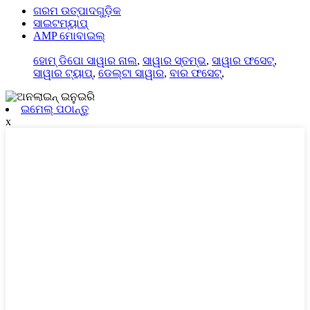
ଗରମ ଉତ୍ପାଦଗୁଡ଼ିକ
ସାଇଟମ୍ୟାପ୍
AMP ମୋବାଇଲ୍
ହୋମ୍ ଡିପୋ ସାୱାର ନାଲ
,
ସାୱାର ସ୍ତମ୍ଭ
,
ସାୱାର ଫସେଟ୍
,
ସାୱାର ଟ୍ୟାପ୍
,
ଡେଲ୍ଟା ସାୱାର
,
ବାର ଫସେଟ୍
,
ଇମେଲ୍ ପଠାନ୍ତୁ
x