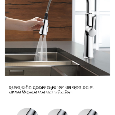
ବ୍ଲେଡ୍ ପାଣିର ପ୍ରଭାବ ଅଧିକ ଏବଂ ଏହା ପ୍ରଭାବଶାଳୀ
ଭାବରେ ଜିଦ୍ଖୋର ଦାଗ ସଫା କରିପାରିବ।