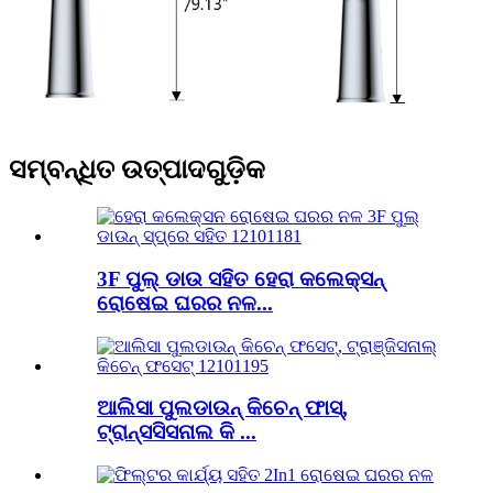
ସମ୍ବନ୍ଧିତ ଉତ୍ପାଦଗୁଡ଼ିକ
3F ପୁଲ୍ ଡାଉ ସହିତ ହେରା କଲେକ୍ସନ୍
ରୋଷେଇ ଘରର ନଳ...
ଆଲିସା ପୁଲଡାଉନ୍ କିଚେନ୍ ଫାସ୍,
ଟ୍ରାନ୍ସସିସନାଲ କି ...