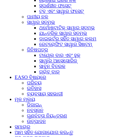
ରୋଷେଇ ଘରର ନଳ
ସ୍ପର୍ଶହୀନ ଫସେଟ୍
ଟବ୍ ଏବଂ ସାୱାର ଫସେଟ୍
ପାନୀୟ ନଳ
ସାୱାର ସ୍ତମ୍ଭ
ଥର୍ମୋଷ୍ଟାଟିକ୍ ସାୱାର ସ୍ତମ୍ଭ
ଯାନ୍ତ୍ରିକ ସାୱାର ସ୍ତମ୍ଭ
ଡାଇଭର୍ଟର ସହିତ ସାୱାର କଲମ
ରେଟ୍ରୋଫିଟ୍ ସାୱାର ସିଷ୍ଟମ୍
ଜିନିଷପତ୍ର
ଟାୱେଲ୍ ବାର୍ ଏବଂ ହୁକ୍
ସାୱାର ଆସେସୋରିଜ୍
ସାବୁନ ବିତରକ
ଗ୍ରାବ୍ ବାର୍
EASO ବିଷୟରେ
ପରିଚୟ
ଇତିହାସ
ବ୍ୟବସାୟ ସହଭାଗୀ
ମୂଳ ମୂଲ୍ୟ
ଡିଜାଇନ୍
ନବସୃଜନ
ଗୁଣବତ୍ତା ନିୟନ୍ତ୍ରଣ
ଉତ୍ପାଦନ
ସମାଚାର
ଆମ ସହିତ ଯୋଗାଯୋଗ କରନ୍ତୁ