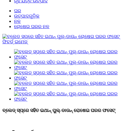
ଗୃହ ଯତ୍ନ ଉତ୍ପାଦ
ଘର
ଉତ୍ପାଦଗୁଡ଼ିକ
ନଳ
ରୋଷେଇ ଘରର ନଳ
ବ୍ଲେଡ୍ ସ୍ପ୍ରେ ସହିତ ଇଥାନ୍ ପୁଲ୍-ଡାଉନ୍ ରୋଷେଇ ଘରର ଫସେଟ୍