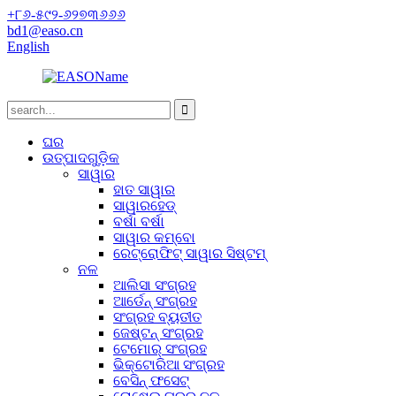
+୮୬-୫୯୨-୬୨୭୩୬୬୬
bd1@easo.cn
English
ଘର
ଉତ୍ପାଦଗୁଡ଼ିକ
ସାୱାର
ହାତ ସାୱାର
ସାୱାରହେଡ୍
ବର୍ଷା ବର୍ଷା
ସାୱାର କମ୍ବୋ
ରେଟ୍ରୋଫିଟ୍ ସାୱାର ସିଷ୍ଟମ୍
ନଳ
ଆଲିସା ସଂଗ୍ରହ
ଆର୍ଡେନ୍ ସଂଗ୍ରହ
ସଂଗ୍ରହ ବ୍ୟତୀତ
ଜେଷ୍ଟନ୍ ସଂଗ୍ରହ
ଟେମୋର୍ ସଂଗ୍ରହ
ଭିକ୍ଟୋରିଆ ସଂଗ୍ରହ
ବେସିନ୍ ଫସେଟ୍