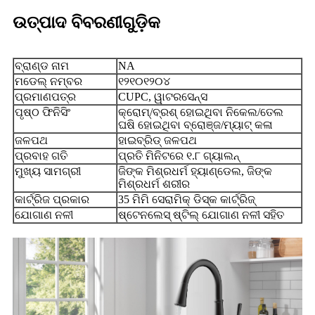
ଉତ୍ପାଦ ବିବରଣୀଗୁଡ଼ିକ
ବ୍ରାଣ୍ଡ ନାମ
NA
ମଡେଲ୍ ନମ୍ବର
୧୨୧୦୧୨୦୪
ପ୍ରମାଣପତ୍ର
CUPC, ୱାଟରସେନ୍ସ
ପୃଷ୍ଠ ଫିନିସିଂ
କ୍ରୋମ୍/ବ୍ରଶ୍ ହୋଇଥିବା ନିକେଲ/ତେଲ
ଘଷି ହୋଇଥିବା ବ୍ରୋଞ୍ଜ/ମ୍ୟାଟ୍ କଳା
ଜଳପଥ
ହାଇବ୍ରିଡ୍ ଜଳପଥ
ପ୍ରବାହ ଗତି
ପ୍ରତି ମିନିଟରେ ୧.୮ ଗ୍ୟାଲନ୍
ମୁଖ୍ୟ ସାମଗ୍ରୀ
ଜିଙ୍କ ମିଶ୍ରଧର୍ମ ହ୍ୟାଣ୍ଡେଲ, ଜିଙ୍କ
ମିଶ୍ରଧର୍ମ ଶରୀର
କାର୍ଟ୍ରିଜ ପ୍ରକାର
35 ମିମି ସେରାମିକ୍ ଡିସ୍କ କାର୍ଟ୍ରିଜ୍
ଯୋଗାଣ ନଳୀ
ଷ୍ଟେନଲେସ୍ ଷ୍ଟିଲ୍ ଯୋଗାଣ ନଳୀ ସହିତ