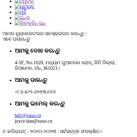
ଆମର ନ୍ୟୁଜଲେଟରର ସବସ୍କ୍ରାଇବ କରନ୍ତୁ :
ଏବେ ପଚାରନ୍ତୁ
ଆମକୁ ଦେଖା କରନ୍ତୁ
4-5F, No.1020, ମଧ୍ୟମ ଗୁଆନକୋ ରୋଡ୍, ଜିମି ଜିଲ୍ଲା,
ଜିଆମେନ, ଚୀନ୍ 361023 |
ଆମକୁ ଡାକନ୍ତୁ
+୮୬-୫୯୨-୬୨୭୩୬୬୬
ଆମକୁ ଇମେଲ୍ କରନ୍ତୁ
bd1@easo.cn
joyce.tian@easo.cn
© କପିରାଇଟ୍ - ୨୦୧୦-୨୦୨୩ : ସର୍ବସତ୍ତ୍ଵ ସଂରକ୍ଷିତ।