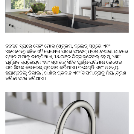
ତିନୋଟି ସ୍ପ୍ରେ ସେଟିଂ ମୋଡ୍ (ଷ୍ଟ୍ରିମ୍, ବ୍ଲେଡ୍ ସ୍ପ୍ରେ ଏବଂ
ଏରେଟେଡ୍) ସହିତ ଏହି ରୋଷେଇ ଘରର ଫସେଟ୍ ପ୍ରଭାବଶାଳୀ ଭାବରେ
ସ୍ଥାନ ସୀମାକୁ ଭାଙ୍ଗିଥାଏ, 18-ଇଞ୍ଚ ରିଟ୍ରାକ୍ଟେବଲ୍ ହୋସ୍, 360°
ଘୂର୍ଣ୍ଣନ ସ୍ପ୍ରେୟର ଏବଂ ସ୍ପାଉଟ୍ ସହିତ ପୂର୍ଣ୍ଣ-ପରିମାଣ ରୋଷେଇ
ଘର ସିଙ୍କ୍ କଭରେଜ୍ ପ୍ରଦାନ କରିଥାଏ। ଟ୍ରେଣ୍ଡି ଏବଂ ଅନନ୍ୟ
ହ୍ୟାଣ୍ଡେଲ୍ ଡିଜାଇନ୍ ପାଣିର ପ୍ରବାହ ଏବଂ ତାପମାତ୍ରାକୁ ନିୟନ୍ତ୍ରଣ
କରିବା ସହଜ କରିଥାଏ।