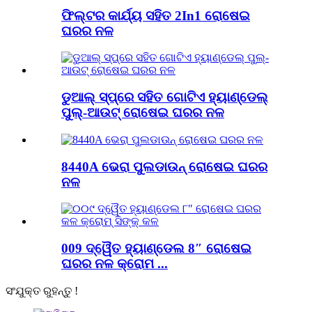
ଫିଲ୍ଟର କାର୍ଯ୍ୟ ସହିତ 2In1 ରୋଷେଇ
ଘରର ନଳ
ଡୁଆଲ୍ ସ୍ପ୍ରେ ସହିତ ଗୋଟିଏ ହ୍ୟାଣ୍ଡେଲ୍
ପୁଲ୍-ଆଉଟ୍ ରୋଷେଇ ଘରର ନଳ
8440A ଭେରା ପୁଲଡାଉନ୍ ରୋଷେଇ ଘରର
ନଳ
009 ଦ୍ୱୈତ ହ୍ୟାଣ୍ଡେଲ 8″ ରୋଷେଇ
ଘରର ନଳ କ୍ରୋମ ...
ସଂଯୁକ୍ତ ରୁହନ୍ତୁ !