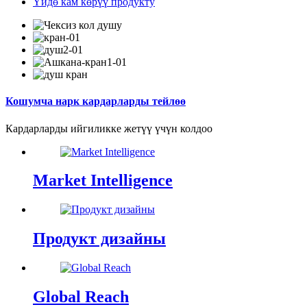
Үйдө кам көрүү продукту
Кошумча нарк кардарларды тейлөө
Кардарларды ийгиликке жетүү үчүн колдоо
Market Intelligence
Продукт дизайны
Global Reach