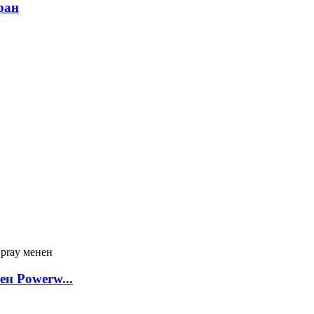
ран
ен Powerw...