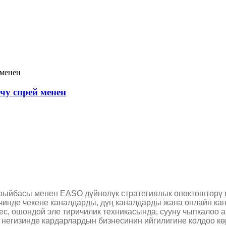
чу спрей менен
ыйбасы менен EASO дүйнөлүк стратегиялык өнөктөштөрү 
ичинде чекене каналдарды, дүң каналдарды жана онлайн ка
ес, ошондой эле тиричилик техникасында, сууну чыпкалоо
негизинде кардарлардын бизнесинин ийгилигине колдоо көрс