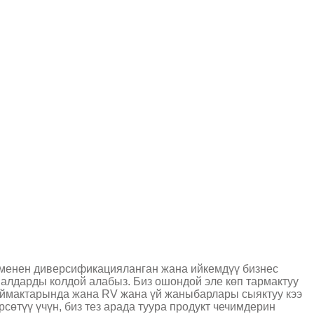
менен диверсификацияланган жана ийкемдүү бизнес
налдарды колдой алабыз. Биз ошондой эле көп тармактуу
 аймактарында жана RV жана үй жаныбарлары сыяктуу кээ
өтүү үчүн, биз тез арада туура продукт чечимдерин