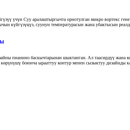
үзүү үчүн Суу аралаштыргычта орнотулган микро вортекс генер
ычын күйгүзүңүз, суунун температурасын жана убактысын реалдуу
сы
айны пианино баскычтарынан шыктанган. Ал таасирдүү жана к
көрүнүшү боюнча ырааттуу контур менен сызыктуу дизайнды к