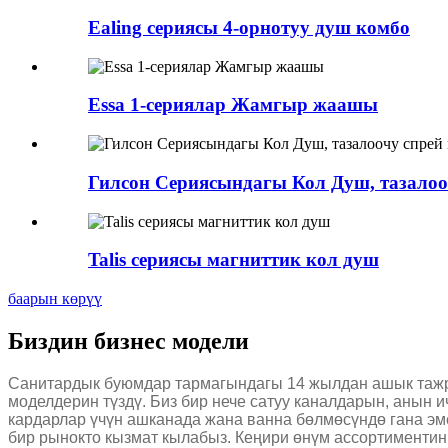
Ealing сериясы 4-орнотуу душ комбо
Essa 1-сериялар Жамгыр жаашы
Гилсон Сериясындагы Кол Душ, тазалоо
Talis сериясы магниттик кол душ
баарын көрүү
Биздин бизнес модели
Санитардык буюмдар тармагындагы 14 жылдан ашык тажр
моделдерин түздү. Биз бир нече сатуу каналдарын, анын 
кардарлар үчүн ашканада жана ванна бөлмөсүндө гана эм
бир рынокто кызмат кылабыз. Кеңири өнүм ассортиментин 