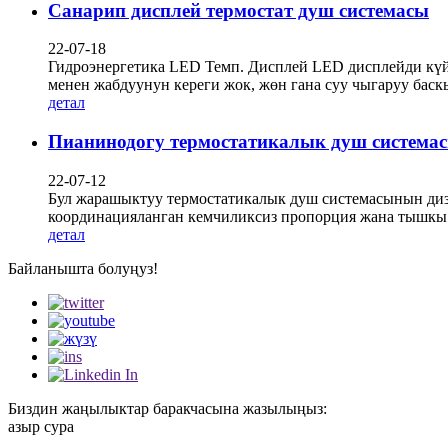
Санарип дисплей термостат душ системасы
22-07-18
Гидроэнергетика LED Темп. Дисплей LED дисплейди күйг
менен жабдуунун кереги жок, жөн гана суу чыгаруу баск
детал
Пианинодогу термостатикалык душ система
22-07-12
Бул жарашыктуу термостатикалык душ системасынын диз
координацияланган кемчиликсиз пропорция жана тышкы 
детал
Байланышта болуңуз!
Биздин жаңылыктар баракчасына жазылыңыз:
азыр сура