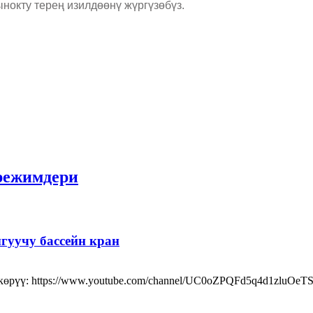
нокту терең изилдөөнү жүргүзөбүз.
режимдери
гуучу бассейн кран
өрүү: https://www.youtube.com/channel/UC0oZPQFd5q4d1zluOeT