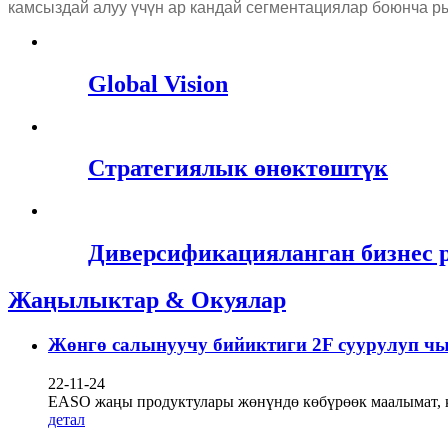
камсыздай алуу үчүн ар кандай сегментациялар боюнча ры
Global Vision
Стратегиялык өнөктөштүк
Диверсификацияланган бизнес 
Жаңылыктар & Окуялар
Жөнгө салынуучу бийиктиги 2F суурулуп чы
22-11-24
EASO жаңы продуктулары жөнүндө көбүрөөк маалымат, к
детал