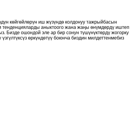
өрдүн көйгөйлөрүн иш жүзүндө колдонуу тажрыйбасын
ги тенденцияларды аныктоого жана жаңы өнүмдөрдү иштеп
ыз. Бизде ошондой эле ар бир сонун түшүнүктөрдү жогорку
үзгүлтүксүз өркүндөтүү боюнча биздин милдеттенмебиз