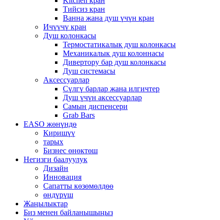
Kitchen кран
Тийсиз кран
Ванна жана душ үчүн кран
Ичүүчү кран
Душ колонкасы
Термостатикалык душ колонкасы
Механикалык душ колоннасы
Дивертору бар душ колонкасы
Душ системасы
Аксессуарлар
Сүлгү барлар жана илгичтер
Душ үчүн аксессуарлар
Самын диспенсери
Grab Bars
EASO жөнүндө
Киришүү
тарых
Бизнес өнөктөш
Негизги баалуулук
Дизайн
Инновация
Сапатты көзөмөлдөө
өндүрүш
Жаңылыктар
Биз менен байланышыңыз