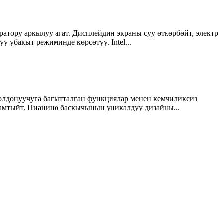
атору аркылуу агат. Дисплейдин экраны суу өткөрбөйт, электр
 убакыт режиминде көрсөтүү. Intel...
олдонуучуга багытталган функциялар менен кемчиликсиз
амтыйт. Пианино баскычынын уникалдуу дизайны...