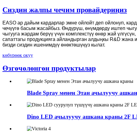
Сиздин жалпы чечим провайдериңиз
EASO ар дайым кардарлар эмне ойлойт деп ойлонуп, кард
чечүүгө басым жасайбыз. Өндүрүш, өнүмдөрдү иштеп чыг
чыгууга жардам берүү үчүн комплекстүү өнөр жай үлгүсүн
сапаттагы продукцияга айландырган алдыңкы R&D жана и
бизди сиздин ишенимдүү өнөктөшүңүз кылат.
көбүрөөк окуу
Өзгөчөлөнгөн продуктылар
Blade Spray менен Этан ачылуучу ашка
Dino LED ачылуучу ашкана краны 2F LE