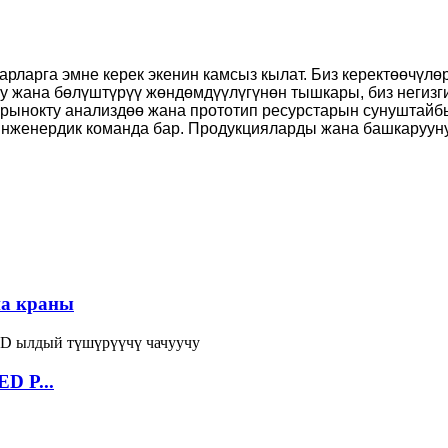
арларга эмне керек экенин камсыз кылат. Биз керектөөчүл
уу жана бөлүштүрүү жөндөмдүүлүгүнөн тышкары, биз негиз
, рынокту анализдөө жана прототип ресурстарын сунуштайб
нженердик команда бар. Продукцияларды жана башкарууну 
на краны
D P...