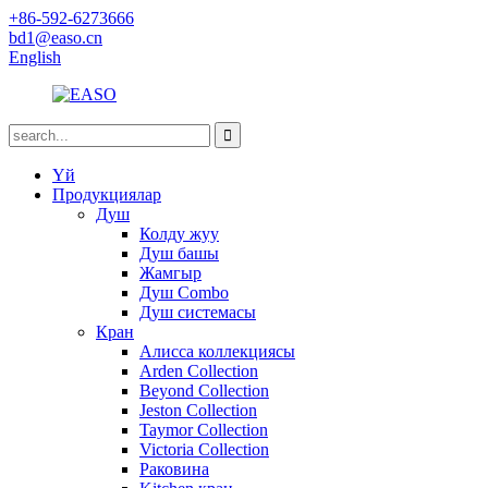
+86-592-6273666
bd1@easo.cn
English
Үй
Продукциялар
Душ
Колду жуу
Душ башы
Жамгыр
Душ Combo
Душ системасы
Кран
Алисса коллекциясы
Arden Collection
Beyond Collection
Jeston Collection
Taymor Collection
Victoria Collection
Раковина